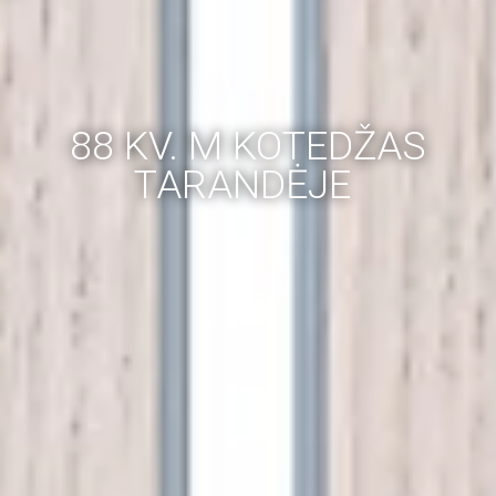
88 KV. M KOTEDŽAS
TARANDĖJE